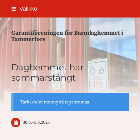
Siirry
Valikko
sivun
sisältöön
Garantiföreningen för Barndaghemmet i
Tammerfors
Daghemmet har
sommarstängt
Tarkastelet mennyttä tapahtumaa.
30.6.
–
3.8.2025