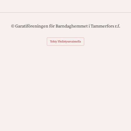
©
Garatiföreningen för Barndaghemmet i Tammerfors r.f.
Tehty Yhdistysavaimella