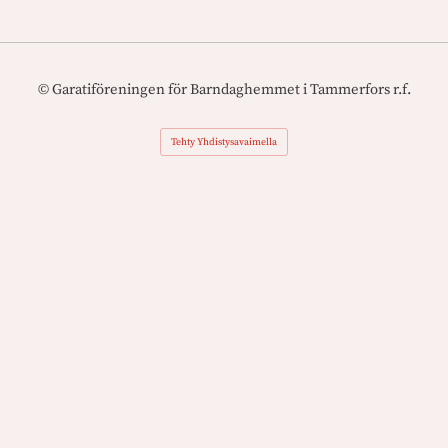
©
Garatiföreningen för Barndaghemmet i Tammerfors r.f.
Tehty Yhdistysavaimella