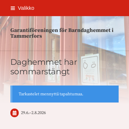
Siirry
Valikko
sivun
sisältöön
Garantiföreningen för Barndaghemmet i
Tammerfors
Daghemmet har
sommarstängt
Tarkastelet mennyttä tapahtumaa.
29.6.
–
2.8.2026