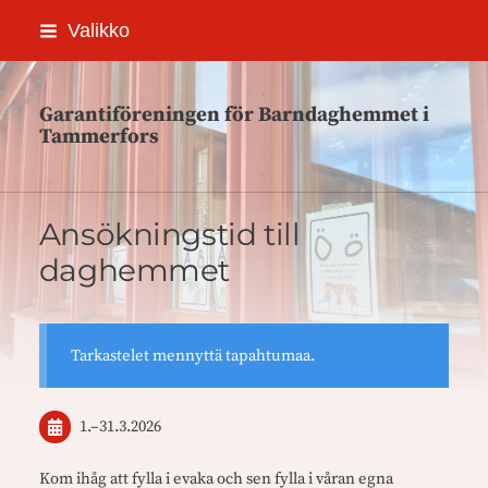
Siirry
Valikko
sivun
sisältöön
Garantiföreningen för Barndaghemmet i
Tammerfors
Ansökningstid till
daghemmet
Tarkastelet mennyttä tapahtumaa.
1.
–
31.3.2026
Kom ihåg att fylla i evaka och sen fylla i våran egna